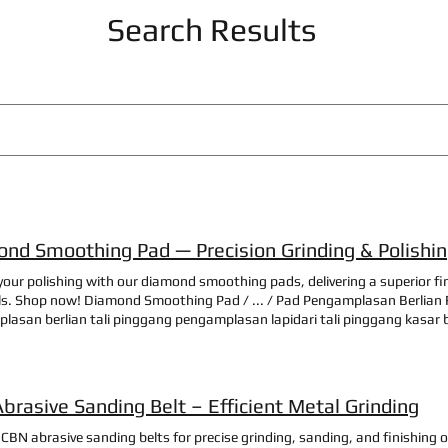
Search Results
nd Smoothing Pad — Precision Grinding & Polishi
your polishing with our diamond smoothing pads, delivering a superior fi
ls. Shop now! Diamond Smoothing Pad / ... / Pad Pengamplasan Berlian Re
asan berlian tali pinggang pengamplasan lapidari tali pinggang kasar b
rlian tali pinggang lapis berlian tali pinggang berlian berlian cakera pen
lasan konkrit pembekal tali pinggang pengamplasan berlian tali pingga
g pengamplasan berlian uk 1 x 30 tali pinggang pengamplasan berlian 
tali pinggang pengamplasan berlapis berlian tali pinggang pengamplasan 
brasive Sanding Belt – Efficient Metal Grinding
lasan grit berlian How to Buy Request an Equipment Quote Ready to buy
ow. Request a Quote Become a Delare Becoming a Flexbile Authorized Dea
CBN abrasive sanding belts for precise grinding, sanding, and finishing 