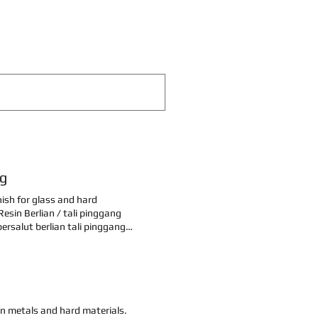
ng
nish for glass and hard
sin Berlian / tali pinggang
ersalut berlian tali pinggang
gamplasan berlian tali pinggang
ng pengamplasan berlian tali
Tali pinggang pengamplasan 3m
berlian lapidari tali pinggang
 stuff from Flexible,Request a
ler Joining Flexbile team Shop
on metals and hard materials.