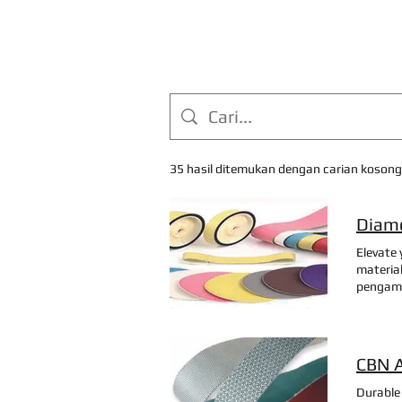
35 hasil ditemukan dengan carian kosong
Diamo
Elevate 
materia
pengampl
resin be
pengamp
pinggan
berlian 
CBN A
pengamp
quote n
Durable 