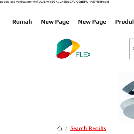
google-site-verification=MATUvJ1nwY5GKuLX8EjdCFViQJrtBPU_vySYB8HspkI
Rumah
New Page
New Page
Produk
/
Search Results