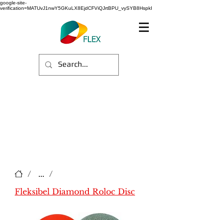
google-site-
verification=MATUvJ1nwY5GKuLX8EjdCFViQJrtBPU_vySYB8HspkI
/
...
/
Fleksibel Diamond Roloc Disc