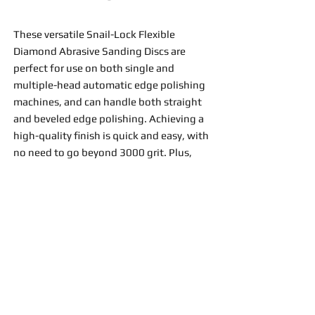
These versatile Snail-Lock Flexible
Diamond Abrasive Sanding Discs are
perfect for use on both single and
multiple-head automatic edge polishing
machines, and can handle both straight
and beveled edge polishing. Achieving a
high-quality finish is quick and easy, with
no need to go beyond 3000 grit. Plus,
with a convenient "twist and lock"
design, attaching and removing the pads
is a breeze, saving valuable time and
increasing productivity. Fabricators will
appreciate the consistent results and can
trust in the reliable performance of these
SL pads that easily fit into place.