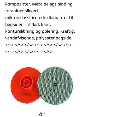
kompositter. Metalbelagt binding
forankrer sikkert
mikronklassificerede diamanter til
bagsiden. Til flad, kant,
konturslibning og polering. Kraftig,
vandafvisende, polyester bagside.
</s> </s> </s> </s> </s> </s> </s>
</s> </s> </s> </s> </s>
4"