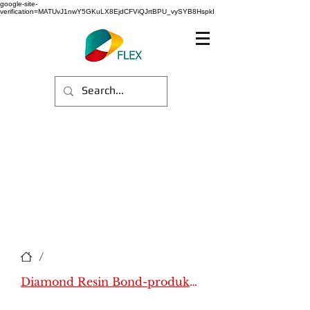
google-site-
verification=MATUvJ1nwY5GKuLX8EjdCFViQJrtBPU_vySYB8HspkI
/
Diamond Resin Bond-produkter