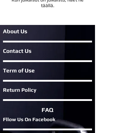
täällä.
About Us
Contact Us
Term of Use
Return Policy
FAQ
Fllow Us On Fac
ebook