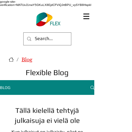
google-site-
verification=MATUvJ1nwY5GKuLX8EjdCFViQJrtBPU_vySYB8HspkI
/
Blog
Flexible Blog
BLOG
Tällä kielellä tehtyjä
julkaisuja ei vielä ole
Kun julkaisut on julkaistu, näet ne