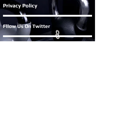
Privacy Policy
Fllow Us On Twitter
Blog
Join Flexbile
Team
Give Us Your Feedback
©2023 Flexible Diamond
Products Tech Co,Ltd.