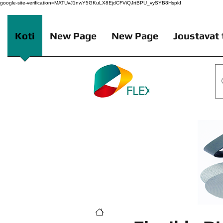
google-site-verification=MATUvJ1nwY5GKuLX8EjdCFViQJrtBPU_vySYB8HspkI
Koti
New Page
New Page
Joustavat 