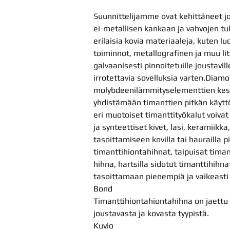
Suunnittelijamme ovat kehittäneet jo
ei-metallisen kankaan ja vahvojen tuk
erilaisia ​​kovia materiaaleja, kuten l
toiminnot, metallografinen ja muu li
galvaanisesti pinnoitetuille joustavil
irrotettavia sovelluksia varten.Diamo
molybdeenilämmityselementtien kes
yhdistämään timanttien pitkän käyttöi
eri muotoiset timanttityökalut voivat 
ja synteettiset kivet, lasi, keramiik
tasoittamiseen kovilla tai haurailla pi
timanttihiontahihnat, taipuisat tim
hihna, hartsilla sidotut timanttihihn
tasoittamaan pienempiä ja vaikeasti 
Bond
Timanttihiontahiontahihna on jaettu 
joustavasta ja kovasta tyypistä.
Kuvio