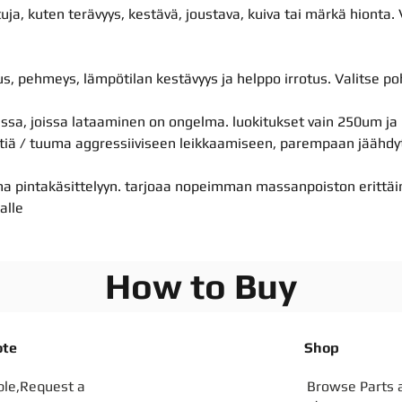
a, kuten terävyys, kestävä, joustava, kuiva tai märkä hionta. V
 pehmeys, lämpötilan kestävyys ja helppo irrotus. Valitse po
issa, joissa lataaminen on ongelma. luokitukset vain 250um j
ttiä / tuuma aggressiiviseen leikkaamiseen, parempaan jäähdy
uma pintakäsittelyyn. tarjoaa nopeimman massanpoiston erittäin 
alle
How to Buy
ote
Shop
ble,Request a
Browse Parts 