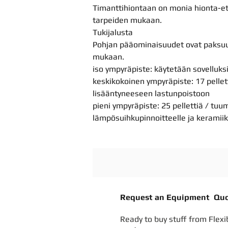
Timanttihiontaan on monia hionta-etuj
tarpeiden mukaan.
Tukijalusta
Pohjan pääominaisuudet ovat paksuus,
mukaan.
iso ympyräpiste: käytetään sovelluks
keskikokoinen ympyräpiste: 17 pelle
lisääntyneeseen lastunpoistoon
pieni ympyräpiste: 25 pellettiä / tu
lämpösuihkupinnoitteelle ja keramiik
Request an Equipment Qu
Ready to buy stuff from Flexi