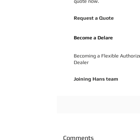
quote now.
Request a Quote
Become a Delare
Becoming a Flexible Authoriz
Dealer
Joining Hans team
Comments