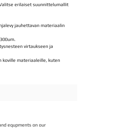
alitse erilaiset suunnittelumallit
hjalevy jauhettavan materiaalin
a 300um.
tysnesteen virtaukseen ja
koville materiaaleille, kuten
and equpments on our