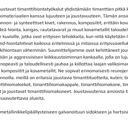
ustavat timanttihiontatyökalut yhdistämään timanttien pitkä k
imateriaalien kanssa lujuuteen ja joustavuuteen. Tämän ansiost
uonnon- ja synteettiset kivet, rakennus, komposiitit, erittäin kov
tteä hionta, kangas, rautatavarat ja muut kovametallit taloude
le kuvioille, jotka ovat erityisen tehokkaita, kun niitä käytetään
nd-hiontahihnat kaikissa eritelmissä ja mitoissa erityissovelluk
kihiontaan vähemmän. Suunnittelijamme ovat kehittäneet jou
än ja aggressiivisen leikkaustoiminnan kankaalla, jolla on luj
nopeasti ja taloudellisesti jauhaa ja kiillottaa laajan valikoim
ka, komposiitit ja kovametallit. Ne sopivat erinomaisesti reunoj
nnoilla. meillä on erilaisia ​​joustavia timanttituotteita, kuten; 
anttihiomakiekot, timanttihiomakappale, timanttihiomakone, ti
at ja joustavat timanttihiomakoneet. Joustavuutensa ansiosta ti
saavutettavia alueita.
metallinikkelipäällysteiseen galvanoituun sidokseen ja hartsi