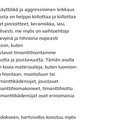
äyttöikä ja aggressiivinen leikkaus
a on helppo kiillottaa ja kiillottaa
at pinnoitteet, keramiikka, lasi,
llisesti, me myös on vaihtoehtoja
 levyinä ja hihnoina nopeasti
siin, kuten
stavat timanttihiontamme
uutta ja joustavuutta. Tämän avulla
an kovia materiaaleja, kuten luonnon-
en hiontaan, muotoiluun tai
timanttikädensijat, joustavat
manttihiomakoneet, timanttihiottu
manttikädensijat ovat erinomaisia ​​
sidokseen, hartsisidos koostuu myös