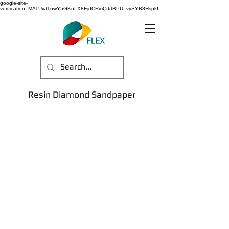
google-site-
verification=MATUvJ1nwY5GKuLX8EjdCFViQJrtBPU_vySYB8HspkI
Resin Diamond Sandpaper