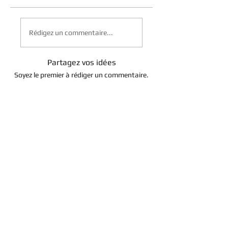
Rédigez un commentaire...
Partagez vos idées
Soyez le premier à rédiger un commentaire.
About Us
Contact Us
Term of Use
Return Policy