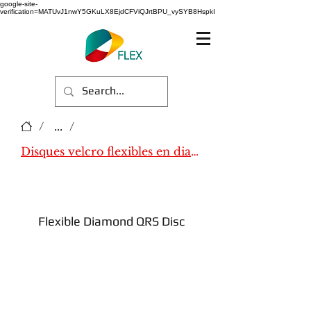
google-site-
verification=MATUvJ1nwY5GKuLX8EjdCFViQJrtBPU_vySYB8HspkI
/
...
/
Disques velcro flexibles en diamant
Flexible Diamond QRS Disc