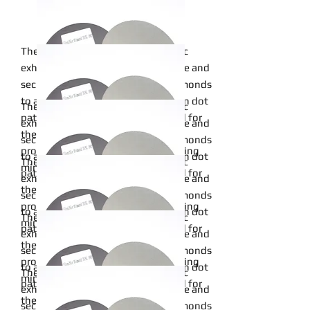
24inch
The metal bond of this sanding disc
exhibits exceptional wear resistance and
20inch
securely affixes micron-graded diamonds
to a pliable cloth backing in an open dot
The metal bond of this sanding disc
pattern. Metal bonds are renowned for
exhibits exceptional wear resistance and
18inch
their robust and durable binding
securely affixes micron-graded diamonds
properties, particularly when adhering
to a pliable cloth backing in an open dot
The metal bond of this sanding disc
minerals to a backing material.
pattern. Metal bonds are renowned for
exhibits exceptional wear resistance and
16inch
their robust and durable binding
securely affixes micron-graded diamonds
Read More
properties, particularly when adhering
to a pliable cloth backing in an open dot
The metal bond of this sanding disc
minerals to a backing material.
pattern. Metal bonds are renowned for
exhibits exceptional wear resistance and
14inch
their robust and durable binding
securely affixes micron-graded diamonds
Read More
properties, particularly when adhering
to a pliable cloth backing in an open dot
The metal bond of this sanding disc
minerals to a backing material.
pattern. Metal bonds are renowned for
exhibits exceptional wear resistance and
12inch
their robust and durable binding
securely affixes micron-graded diamonds
Read More