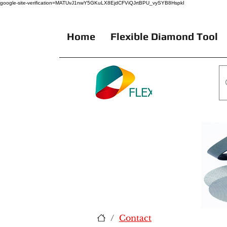
google-site-verification=MATUvJ1nwY5GKuLX8EjdCFViQJrtBPU_vySYB8HspkI
Home
Flexible Diamond Tool
/
Contact