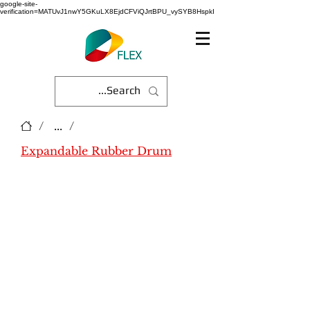
google-site-
verification=MATUvJ1nwY5GKuLX8EjdCFViQJrtBPU_vySYB8HspkI
/
...
/
Expandable Rubber Drum